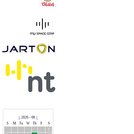
<
2026 - 08
>
S
M
Tu
W
Th
F
S
1