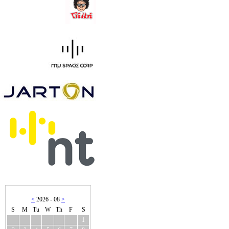
<
2026 - 08
>
S
M
Tu
W
Th
F
S
1