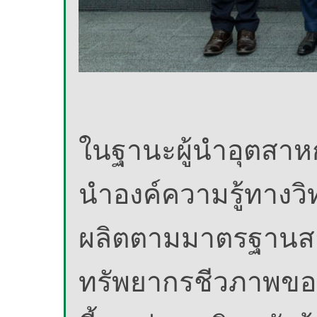
ในฐานะผู้นำอุตสา
นำองค์ความรู้ทาง
ผลิตตามมาตรฐานสากล
ทรัพยากรชีวภาพของ