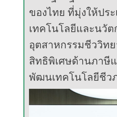
ของไทย ที่มุ่งให้ปร
เทคโนโลยีและนวัต
อุตสาหกรรมชีววิทยา
สิทธิพิเศษด้านภาษีแ
พัฒนเทคโนโลยีชี