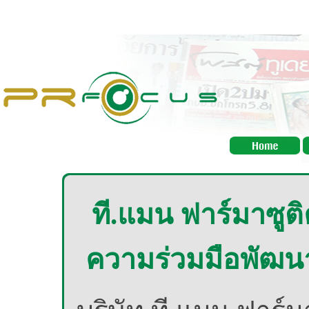
ที.แมน ฟาร์มาซูติ
ความร่วมมือพัฒน